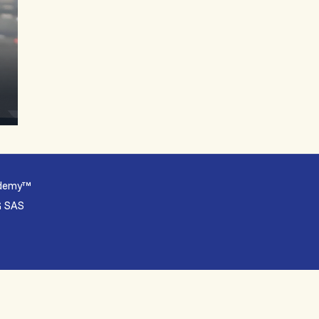
cademy™
G SAS