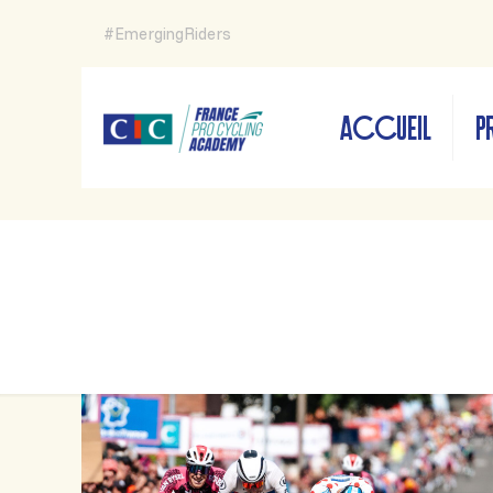
#EmergingRiders
ACCUEIL
P