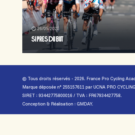
26/05/2026
SI PRES DU BUT
© Tous droits réservés - 2026. France Pro Cycling A
Marque déposée n° 255157611 par UCNA PRO CYCLIN
SIRET : 93442775800016 / TVA : FR67934427758.
Conception & Réalisation : GMDAY.