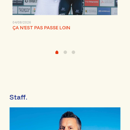
04/08/2026
31/
ÇA N’EST PAS PASSE LOIN
Exc
Staff.