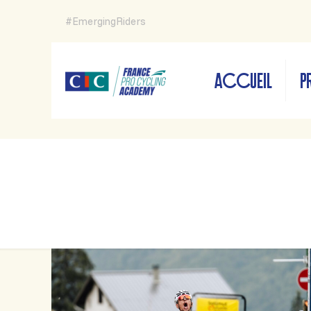
#EmergingRiders
ACCUEIL
P