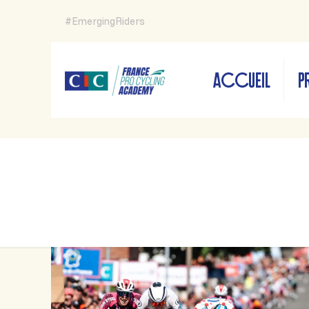
#EmergingRiders
ACCUEIL
P