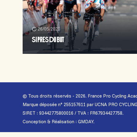
26/05/2026
SI PRES DU BUT
© Tous droits réservés - 2026. France Pro Cycling A
Marque déposée n° 255157611 par UCNA PRO CYCLIN
SIRET : 93442775800016 / TVA : FR67934427758.
Conception & Réalisation : GMDAY.